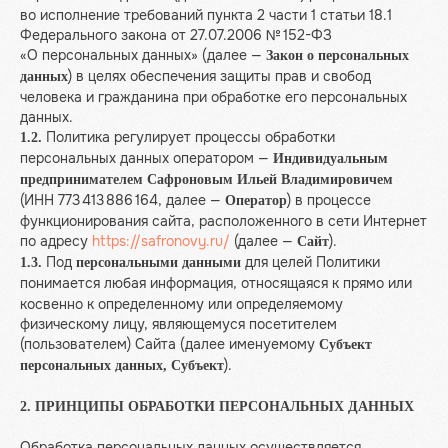
во исполнение требований пункта 2 части 1 статьи 18.1
Федерального закона от 27.07.2006 № 152-ФЗ
«О персональных данных» (далее —
Закон о персональных
) в целях обеспечения защиты прав и свобод
данных
человека и гражданина при обработке его персональных
данных.
Политика регулирует процессы обработки
1.2.
персональных данных оператором —
Индивидуальным
предпринимателем Сафроновым Ильей Владимировичем
(ИНН 773 413 886 164, далее —
) в процессе
Оператор
функционирования сайта, расположенного в сети Интернет
по адресу
https://safronovy.ru/
(далее —
).
Сайт
Под
для целей Политики
1.3.
персональными данными
понимается
любая информация, относящаяся к прямо или
косвенно к определенному или определяемому
физическому лицу, являющемуся посетителем
(пользователем) Сайта (далее именуемому
Субъект
).
персональных данных, Субъект
2. ПРИНЦИПЫ ОБРАБОТКИ ПЕРСОНАЛЬНЫХ ДАННЫХ
Обработка персональных данных осуществляется