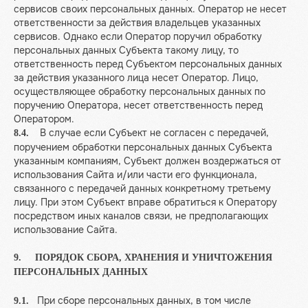
сервисов своих персональных данных. Оператор не несет
ответственности за действия владельцев указанных
сервисов. Однако если Оператор поручил обработку
персональных данных Субъекта такому лицу, то
ответственность перед Субъектом персональных данных
за действия указанного лица несет Оператор. Лицо,
осуществляющее обработку персональных данных по
поручению Оператора, несет ответственность перед
Оператором.
Шоу на корпоратив
В случае если Субъект не согласен с передачей,
8.4.
Примеры иллюзий
поручением обработки персональных данных Субъекта
Афиша
указанным компаниям, Субъект должен воздержаться от
использования Сайта и/или части его функционала,
M.A.R.S. Притяжение
связанного с передачей данных конкретному третьему
Главное новогоднее шоу
лицу. При этом Субъект вправе обратиться к Оператору
посредством иных каналов связи, не предполагающих
использование Сайта.
Связаться с нами
+7 (903) 792 42 62
9. ПОРЯДОК СБОРА, ХРАНЕНИЯ И УНИЧТОЖЕНИЯ
ПЕРСОНАЛЬНЫХ ДАННЫХ
Написать в WhatsApp*
При сборе персональных данных, в том числе
9.1.