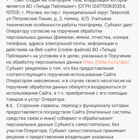
- Сайт создан на платформе Tilda, владельцем которой
является АО «Тильда Паблишинг» (ОГРН 1247700830354,
107031, г. Москва, вн.тер.г. муниципальный округ Тверской,
ул Петровские Линии, д. 2, помещ. 4/1). Учитывая
технические особенности работы платформы, Субъект дает
Оператору согласие на поручение обработки
персональных данных (фамилии, имени, отчества, номера
телефона, адреса электронной почты, информации о
действиях на Веб-сайте (cookie-файлов) АО «Тильда
Паблишинг» на условиях и в целях, указанных в Поручении
на обработку персональных данных
https://tilda.ru/ru/dpa/
.
Субъект уведомлен о том, что без предоставления
соответствующего поручения использование Сайта
Оператором невозможно, и в случае своего несогласия на
поручение обработки данных обязуется воздержаться от
использования Сайта, в т.ч. приобретения с его помощью
товаров и услуг Оператора.
Сторонние сервисы, переход к функционалу которых
8.3.
предоставляется посредством Сайта (платежные системы,
средства связи и иные) собирают и обрабатывают
персональные данные Субъекта самостоятельно, без
участия Оператора. Субъект самостоятельно принимает
решение о предоставлении владельцам указанных