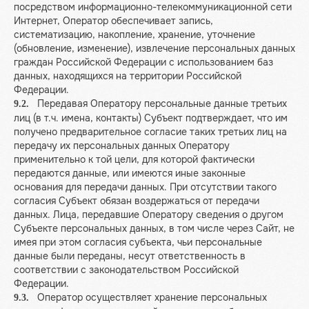
посредством информационно-телекоммуникационной сети
ВК
INST*
TG
Интернет, Оператор обеспечивает запись,
систематизацию, накопление, хранение, уточнение
(обновление, изменение), извлечение персональных данных
*Instagram и WhatsApp принадлежат
Meta и запрещены в РФ
граждан Российской Федерации с использованием баз
данных, находящихся на территории Российской
Федерации.
политика обработки персональных данных
Передавая Оператору персональные данные третьих
9.2.
согласие на обработку персональных данных
лиц (в т.ч. имена, контакты) Субъект подтверждает, что им
получено предварительное согласие таких третьих лиц на
согласие на рассылку
передачу их персональных данных Оператору
разработка сайта: О.Федорова
применительно к той цели, для которой фактически
передаются данные, или имеются иные законные
основания для передачи данных. При отсутствии такого
© 2026 ИП Сафронов Илья
Владимирович, ИНН 773413886164,
согласия Субъект обязан воздержаться от передачи
ОГРНИП 312774615100840 Москва,
данных. Лица, передавшие Оператору сведения о другом
ул. Штурвальная, 3, к.2
Субъекте персональных данных, в том числе через Сайт, не
Все права защищены.
имея при этом согласия субъекта, чьи персональные
данные были переданы, несут ответственность в
соответствии с законодательством Российской
Федерации.
Оператор осуществляет хранение персональных
9.3.